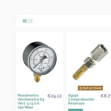
Out-of-Stock
€24.12
€8.7
Manómetro
Aguja
Ventómetro 63
Comprobación
Vert. 1/4 0 A
Peterson
250 Mbar