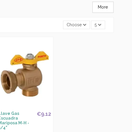
More
Choose
5
€9.12
Llave Gas
Escuadra
Mariposa M-H -
3/4"