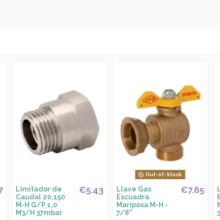
Out-of-Stock
7
€5.43
€7.65
Limitador de
Llave Gas
Caudal 20,150
Escuadra
M-H G/P 1,0
Mariposa M-H -
M3/H 37mbar
7/8"