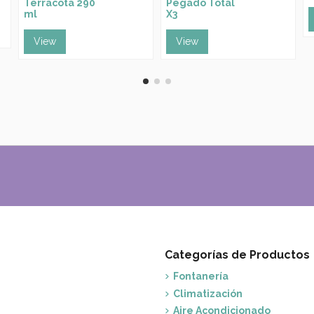
Terracota 290
Pegado Total
ml
X3
View
View
Categorías de Productos
Fontanería
Climatización
Aire Acondicionado