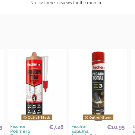
No customer reviews for the moment.
Out-of-Stock
Out-of-Stock
3
€7.28
€10.95
Fischer
Fischer
L
Polímero
Espuma