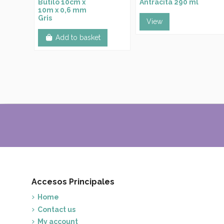
Butilo 10cm x
Antracita 290 ml
10m x 0,6 mm
Gris
View
Add to basket
Accesos Principales
Home
Contact us
My account